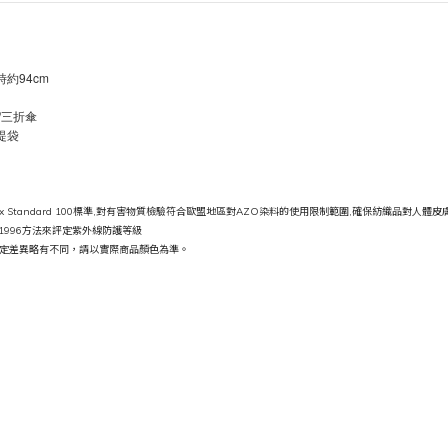
時約94cm
/三折傘
提袋
o-Tex Standard 100標準,對有害物質檢驗符合歐盟地區對AZO染料的使用限制範圍,確保紡織品對
99:1996方法來評定紫外線防護等級
定差異略有不同，請以實際商品顏色為準。