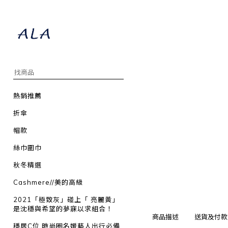
熱銷推薦
折傘
帽款
絲巾圍巾
秋冬精選
Cashmere//美的高級
2021「極致灰」碰上「 亮麗黃」
是沈穩與希望的夢寐以求組合！
商品描述
送貨及付款
穩居C位 時尚圈名媛藝人出行必備