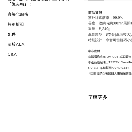
「漁夫帽」！
商品資訊
客製化服務
紫外線遮蔽率：99.9%
長度：收納時約30cm/ 展開
特別折扣
重量：約240g
傘骨款型：8支骨(傘面較大)
配件
特別設計：傘套可當輕巧小
關於ALA
傘布素材:
Q&A
台灣福懋傘布 UV-CUT 加工織物
本產品通過瑞士TESTEX Oek
UV-CUT布料採用AS/NZS 43
*因圖檔顏色會因個人電腦螢幕設
了解更多