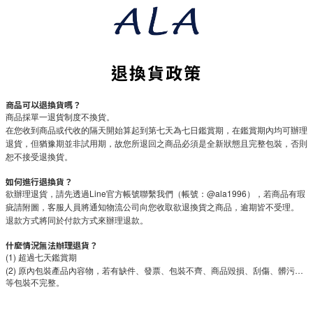
退換貨政策
商品可以退換貨嗎？
商品採單一退貨制度不換貨。
在您收到商品或代收的隔天開始算起到第七天為七日鑑賞期，在鑑賞期內均可辦理
退貨，但猶豫期並非試用期，故您所退回之商品必須是全新狀態且完整包裝，否則
恕不接受退換貨。
如何進行退換貨？
欲辦理退貨，請先透過Line官方帳號聯繫我們（帳號：@ala1996），若商品有瑕
疵請附圖，客服人員將通知物流公司向您收取欲退換貨之商品，逾期皆不受理。
退款方式將同於付款方式來辦理退款。
什麼情況無法辦理退貨？
(1) 超過七天鑑賞期
(2)
…
原內包裝產品內容物，若有缺件、發票、包裝不齊、商品毀損、刮傷、髒污
等包裝不完整。