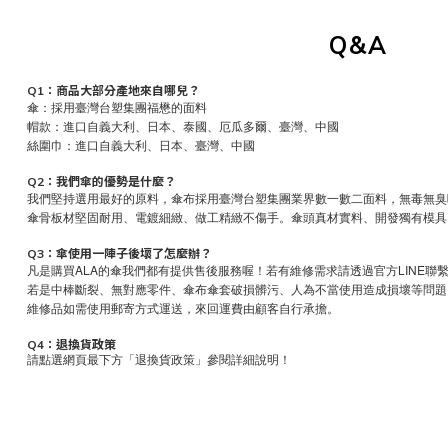
Q&A
Q1：商品大部分產地來自哪兒？
傘：採用臺灣台塑集團福懋的面料
帽款：進口自義大利、日本、泰國、厄瓜多爾、臺灣、中國
絲圍巾：進口自義大利、日本、臺灣、中國
Q2：我們傘的優勢是什麼？
我們堅持選用最好的原料，傘布採用臺灣台塑集團業界數一數二面料，無毒無臭
傘骨板材堅固耐用、電鍍細緻、做工精緻不傷手。傘頭真材實料、開發獨有模具
Q3：傘使用一陣子後壞了怎麼辦？
凡是購買ALA的傘我們都有提供售後服務喔！若有維修需求請透過官方LINE
若是中棒斷裂、無對應零件、傘布傘套破損髒污、人為不當使用造成損壞等問題
維修品如需使用郵寄方式運送，來回運費由顧客自行承擔。
Q4：退換貨政策
請點選網頁最下方「退換貨政策」參閱詳細說明！