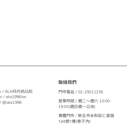
聯絡我們
 / ALA
時尚精品館
門市電話 / 02-29211236
m / ala1996tw
營業時間 / 週二～週六 10:00-
/ @ala1996
19:00(週日週一公休)
/
實體門市
新北市永和區仁愛路
124
1
號
樓(巷子內)