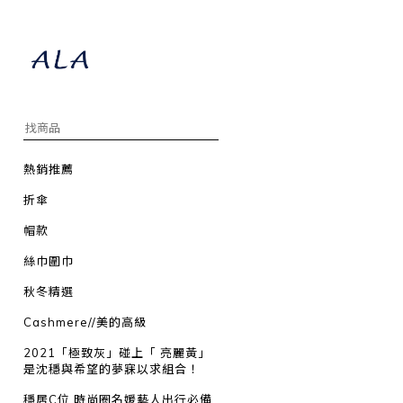
熱銷推薦
折傘
帽款
絲巾圍巾
秋冬精選
Cashmere//美的高級
2021「極致灰」碰上「 亮麗黃」
是沈穩與希望的夢寐以求組合！
穩居C位 時尚圈名媛藝人出行必備